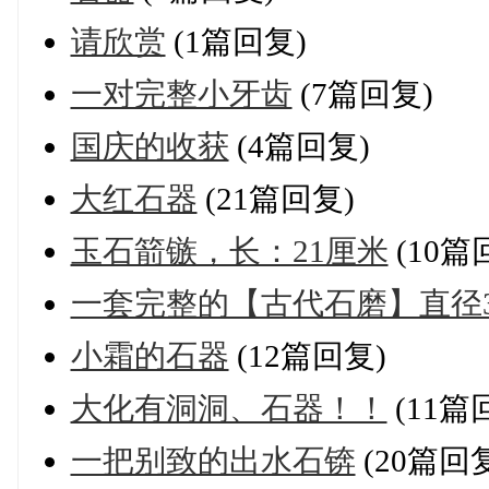
请欣赏
(1篇回复)
一对完整小牙齿
(7篇回复)
国庆的收获
(4篇回复)
大红石器
(21篇回复)
玉石箭镞，长：21厘米
(10篇
一套完整的【古代石磨】直径3
小霜的石器
(12篇回复)
大化有洞洞、石器！！
(11篇
一把别致的出水石锛
(20篇回