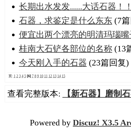
长期出水发发......大话石器！
石器，求鉴定是什么东东
(7篇
便宜出两个漂亮的明清玛瑙嘴
桂南大石铲各部位的名称
(13
今天刚入手的石器
(23篇回复)
页:
1
2
3
4
5
[6]
7
8
9
10
11
12
13
14
15
查看完整版本:
【新石器】磨制石
Powered by
Discuz! X3.5 Ar