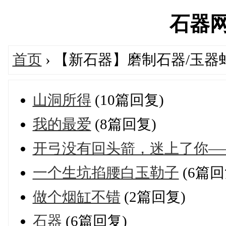
石器网's
首页
› 【新石器】磨制石器/玉器
山洞所得
(10篇回复)
我的最爱
(8篇回复)
开弓没有回头箭，迷上了你—
一个生坑掐腰白玉勒子
(6篇回
做个烟缸不错
(2篇回复)
石器
(6篇回复)