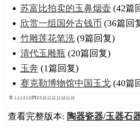
苏富比拍卖的玉鼻烟壶
(42篇
欣赏一组国外古钱币
(36篇回
竹雕莲花笔洗
(9篇回复)
清代玉雕瓶
(20篇回复)
玉奔
(1篇回复)
赛克勒博物馆中国玉戈
(40篇
页:
1
2
3
4
5
6
[7]
8
9
10
11
12
13
14
15
16
查看完整版本:
陶器瓷器/玉器石