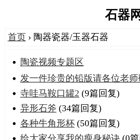
石器网's
首页
› 陶器瓷器/玉器石器
陶瓷视频专题区
发一件珍贵的铅版请各位老师
寺哇马鞍口罐2
(9篇回复)
异形石斧
(34篇回复)
各种牛角形杯
(50篇回复)
给大家分享我的瘦身秘诀
(0篇