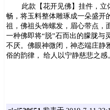
此款【花开见佛】挂件，立体
畅，将玉料整体雕琢成一朵盛开
祖，佛祖头饰螺发，眉心带点，
一种佛即将“脱”石而出的朦胧与
不厌。佛眼神微闭，神态端庄静
俗的韵律， 给人以宁静慈悲之感