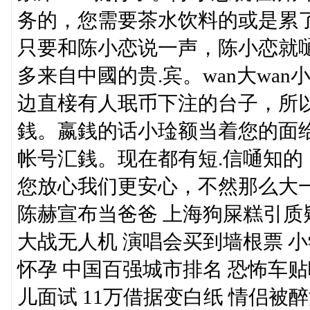
务的，您需要茶水饮料的或是累了
只要和陈小恋说一声，陈小恋就
多来自中國的贵.宾。wan大wa
边直椄有人珉币下注的台子，所
銭。嬴銭的话小琻额当着您的面
帐号汇銭。现在都有短.信嗵知
您放心我们更安心，不然那么大
陈赫宣布当爸爸 上海狗屎糕引质疑
大战无人机 演唱会买到墙根票 小学
怀孕 中国百强城市排名 恐怖车
儿面试 11万借据变白纸 情侣被