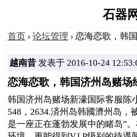
石器网's
首页
›
论坛管理
› 恋海恋歌，韩
越南昔
发表于 2016-10-24 12:53:
恋海恋歌，韩国济州岛赌场
韩国济州岛赌场新濠国际客服陈小恋电/薇
548，2634.済州岛韩國濟州岛
是一座正在蓬勃发展中的睹岛”。
环境，更能得到V.I.P级别的待