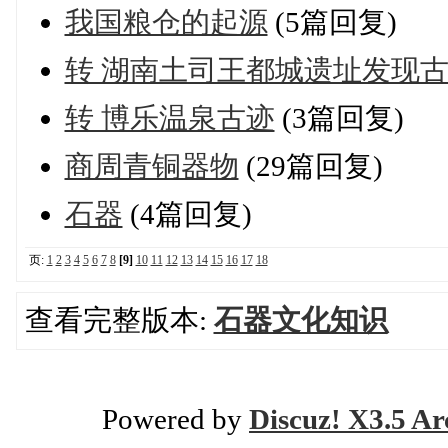
我国粮仓的起源
(5篇回复)
转 湖南土司王都城遗址发现
转 博乐温泉古迹
(3篇回复)
商周青铜器物
(29篇回复)
石器
(4篇回复)
页:
1
2
3
4
5
6
7
8
[9]
10
11
12
13
14
15
16
17
18
查看完整版本:
石器文化知识
Powered by
Discuz! X3.5 Ar