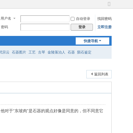
切
换
用户名
自动登录
找回密码
到
宽
密码
立即注册
登录
版
快捷导航
武宗云
石器图片
工艺
古琴
金陵落泊人
石器
陨石鉴定
返回列表
。他对于“东坡肉”是石器的观点好像是同意的，但不同意它