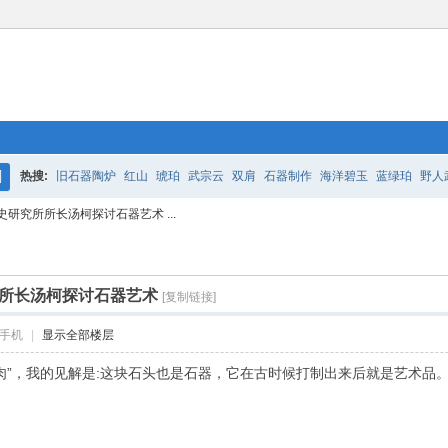
热搜:
旧石器陶炉
红山
琥珀
武宗云
双肩
石器制作
海洋碧玉
蓝绿珀
野人
搜
研究所所长汤柯探讨石器艺术 ...
旧石器时代
不动山人
打制石器
赵哥赤峰
玛瑙
索
所长汤柯探讨石器艺术
[复制链接]
手机
|
显示全部楼层
肉”，我的见解是:这块石头也是石器，它在古时候打制出来后就是艺术品