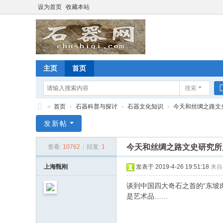
设为首页
收藏本站
主页
首页
搜索
»
首页
›
石器科普与探讨
›
石器文化知识
›
今天和丝绸之路文史
石
发新帖
器
今天和丝绸之路文史研究所
查看:
10762
|
回复:
1
网
上海甄刚
发表于 2019-4-26 19:51:18
来自
谈到中国四大奇石之首的“东坡
是艺术品……