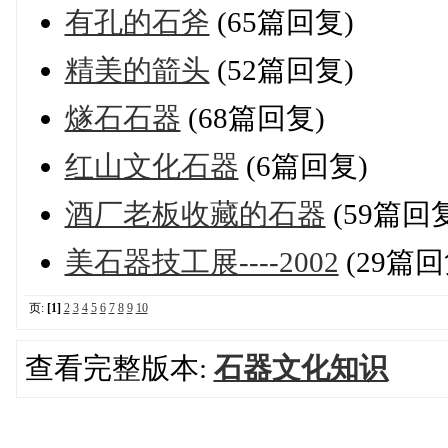
有孔的石斧
(65篇回复)
精美的箭头
(52篇回复)
燧石石器
(68篇回复)
红山文化石器
(6篇回复)
酒厂老板收藏的石器
(59篇回
美石器技工展----2002
(29篇回
页:
[1]
2
3
4
5
6
7
8
9
10
查看完整版本:
石器文化知识