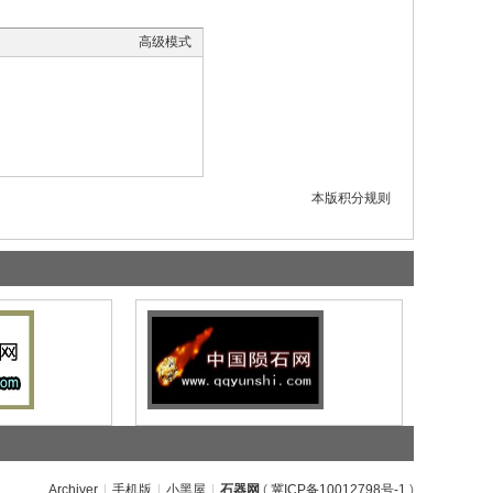
高级模式
本版积分规则
Archiver
|
手机版
|
小黑屋
|
石器网
(
冀ICP备10012798号-1
)