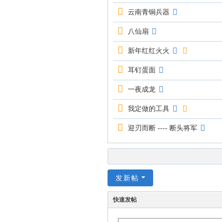
云南青铜兵器
八仙扇
新年红红火火
耳钉蛋面
一夜成龙
我定做的工具
迎刃而断 ---- 断头将军
发新帖
快速发帖