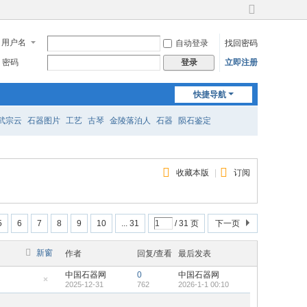
切
换
用户名
自动登录
找回密码
到
宽
密码
立即注册
登录
版
快捷导航
武宗云
石器图片
工艺
古琴
金陵落泊人
石器
陨石鉴定
收藏本版
|
订阅
5
6
7
8
9
10
... 31
/ 31 页
下一页
新窗
作者
回复/查看
最后发表
中国石器网
0
中国石器网
2025-12-31
762
2026-1-1 00:10
隐
藏
置