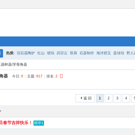
热搜:
旧石器陶炉
红山
琥珀
武宗云
双肩
石器制作
海洋碧玉
蓝绿珀
野人
搜
玉器蚌器/牙骨角器
旧石器时代
不动山人
打制石器
赵哥赤峰
玛瑙
索
骨角器
今日:
0
|
主题:
917
|
排名:
2
返 回
1
2
3
4
元旦春节吉祥快乐！
精华1