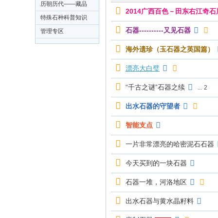
器/玉器蚌器/牙骨角
历朝历代——藏品
2014广西百色－田东右江奇石
器
知识与展示
特殊石种科普知识
石器----------又见石器
与藏品展示
管理专区
海外遗珍（玉石器之英国篇）
漂亮大白璧
“千古之谜”石器之续
...
2
出水石器的守望者
智能支点
一片非常漂亮的哈密泥石石器
今天买到的一块石器
石器一堆，河洛地区
出水石器与黄水晶籽料