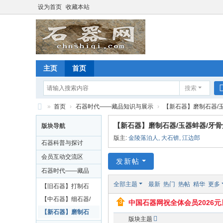
设为首页
收藏本站
主页
首页
搜索
»
首页
›
石器时代——藏品知识与展示
›
【新石器】磨制石器/
石
【新石器】磨制石器/玉器蚌器/牙
版块导航
器
版主:
金陵落泊人
,
大石锛
,
江边郎
石器科普与探讨
网
会员互动交流区
发新帖
石器时代——藏品
知识与展示
全部主题
最新
热门
热帖
精华
更多
【旧石器】打制石
器/伴生物
【中石器】细石器/
中国石器网祝全体会员2026
箭镞
【新石器】磨制石
版块主题