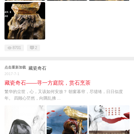
8701
2
点击重新加载
藏瓷奇石
2017-7-1
藏瓷奇石——寻一方庭院，赏石烹茶
​繁华的尘世，心，又该如何安放？ 朝窗暮帘，尽缱绻，日日似度
年。 四顾心茫然，向隅乱拂 ...