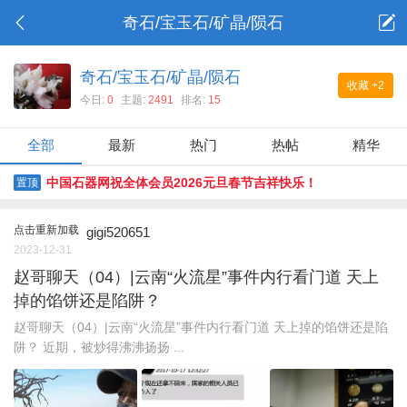
奇石/宝玉石/矿晶/陨石
奇石/宝玉石/矿晶/陨石
收藏
+2
今日:
0
主题:
2491
排名:
15
全部
最新
热门
热帖
精华
中国石器网祝全体会员2026元旦春节吉祥快乐！
置顶
点击重新加载
gigi520651
2023-12-31
赵哥聊天（04）|云南“火流星”事件内行看门道 天上
掉的馅饼还是陷阱？
赵哥聊天（04）|云南“火流星”事件内行看门道 天上掉的馅饼还是陷
阱？ 近期，被炒得沸沸扬扬 ...