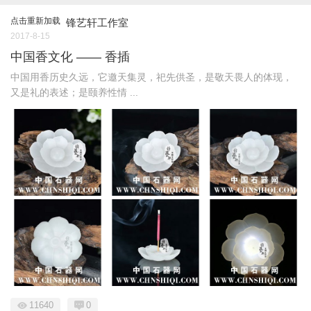
点击重新加载
锋艺轩工作室
2017-8-15
中国香文化 —— 香插
中国用香历史久远，它邀天集灵，祀先供圣，是敬天畏人的体现，
又是礼的表述；是颐养性情 ...
11640
0