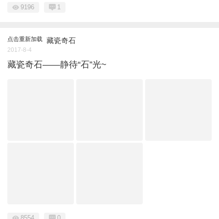
9196
1
点击重新加载
藏瓷奇石
2017-8-4
藏瓷奇石——静待“石”光~
8554
0