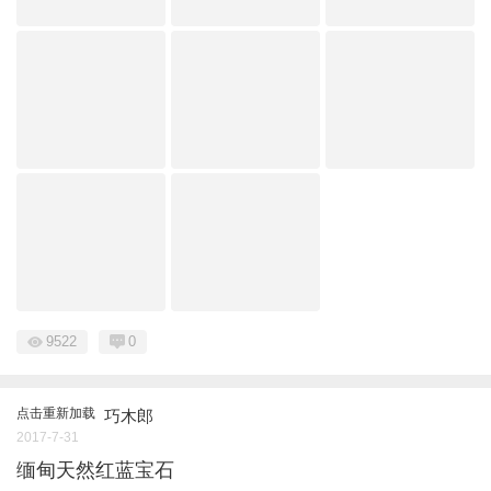
9522
0
点击重新加载
巧木郎
2017-7-31
缅甸天然红蓝宝石