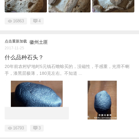
16863
4
点击重新加载
徽州土匪
2017-11-25
什么品种石头？
20年前农村铲地时5元钱石蟾蜍买的，没磁性，手感重，光滑不喇
手，漆黑层极薄，180克左右。不知道 ...
16793
3