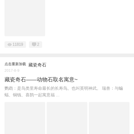
11819
2
点击重新加载
藏瓷奇石
2017-8-9
藏瓷奇石——动物石取名寓意~
​鹦鹉：是鸟类里寿命最长的长寿鸟。也叫英明神武。 瑞兽：与蝙
蝠、铜钱、喜鹊一起寓意福 ...