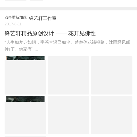
点击重新加载
锋艺轩工作室
2017-8-11
锋艺轩精品原创设计 —— 花开见佛性
“人生如梦亦如烟，宇苍穹深己如尘。楚楚莲花铺禅路，沐雨经风叩
禅门”。佛家有“ ...