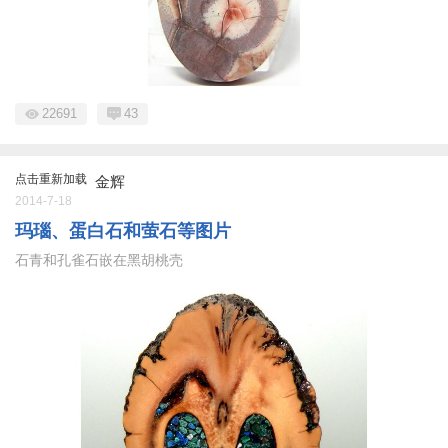
22691
43
点击重新加载
金辉
2014-7-18
玛瑙、蛋白石和萤石等图片
石青和孔雀石嵌在黑胡桃壳