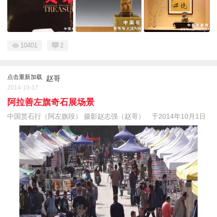
10401
2
点击重新加载
赵哥
2014-10-17
阿拉善左旗奇石展场景
中国赏石行（阿左旗段） 摄影赵志强（赵哥） 于2014年10月1日