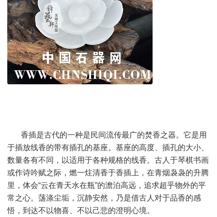
香插是古代的一种是民间流传最广的焚香之器。它是用
于插放线香的带有插孔的基座。基座的高度、插孔的大小、
数量各有不同，以适用于各种规格的线香。古人于琴棋书画
或作诗吟赋之际，燃一炷清香于香插上，在青烟袅袅的升腾
里，体会“云在青天水在瓶”的澹泊高远，追求超乎物外的平
常之心。荡涤尘垢，沉静安然，乃是借古人对于品香的感
悟，到达不以物喜、不以己悲的澄明心境。