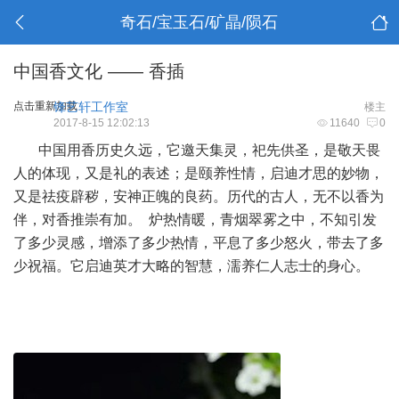
奇石/宝玉石/矿晶/陨石
中国香文化 —— 香插
点击重新加载
锋艺轩工作室
楼主
2017-8-15 12:02:13
11640
0
中国用香历史久远，它邀天集灵，祀先供圣，是敬天畏
人的体现，又是礼的表述；是颐养性情，启迪才思的妙物，
又是祛疫辟秽，安神正魄的良药。历代的古人，无不以香为
伴，对香推崇有加。 炉热情暖，青烟翠雾之中，不知引发
了多少灵感，增添了多少热情，平息了多少怒火，带去了多
少祝福。它启迪英才大略的智慧，濡养仁人志士的身心。